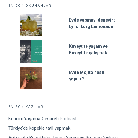
EN ÇOK OKUNANLAR
Evde yapmayı deneyin:
Lynchburg Lemonade
Kuveyt’te yaşam ve
Kuveyt’te çalışmak
Evde Mojito nasıl
yapılır?
EN SON YAZILAR
Kendini Yaşama Cesareti Podcast
Türkiye’de köpekle tatil yapmak
Anksiyete Bozukluğu, Terapi Süreci ve Prozac Günlüğü