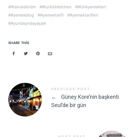
#tavukdürüm
#turkishkitchen
#türkyemekleri
#yemekblog
#yemektarifi
#yemektarifleri
#yurtdışındayaşam
SHARE THIS
PREVIOUS POST
←
Güney Kore’nin başkenti
Seul’de bir gün
NEXT POST