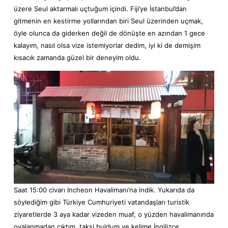
üzere Seul aktarmalı uçtuğum içindi. Fiji’ye İstanbul’dan
gitmenin en kestirme yollarından biri Seul üzerinden uçmak,
öyle olunca da giderken değil de dönüşte en azından 1 gece
kalayım, nasıl olsa vize istemiyorlar dedim, iyi ki de demişim
kısacık zamanda güzel bir deneyim oldu.
Saat 15:00 civarı Incheon Havalimanı’na indik. Yukarıda da
söylediğim gibi Türkiye Cumhuriyeti vatandaşları turistik
ziyaretlerde 3 aya kadar vizeden muaf, o yüzden havalimanında
oyalanmadan çıktım, taksi buldum ve kelime İngilizce