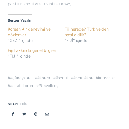
(VISITED 932 TIMES, 1 VISITS TODAY)
Benzer Yazılar
Korean Air deneyimi ve
Fiji nerede? Türkiye’den
gözlemler
nasıl gidilir?
"GEZİ" içinde
"FİJİ" içinde
Fiji hakkında genel bilgiler
"FİJİ" içinde
#güneykore
#korea
#seoul
#seul #kore #koreanair
#southkorea
#travelblog
SHARE THIS