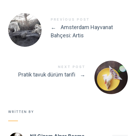
PREVIOUS POST
←
Amsterdam Hayvanat
Bahçesi: Artis
NEXT POST
Pratik tavuk dürüm tarifi
→
WRITTEN BY
Nil Gizem Alpar Bosma